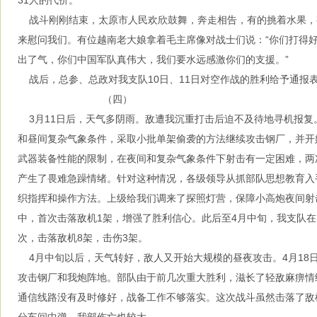
31人的代价。
战斗刚刚结束，太原市人民欢欣鼓舞，奔走相告，有的挑着水果，
来慰问我们。有位越南老大娘拿着毛主席像对战士们说：“你们打得
出了气，你们中国军队真伟大，我们要水远感激你们的支援。”
战后，总参、总政对我支队10日、11日对空作战的胜利给予通报
（四）
3月11日后，天气多阴雨。敌遭我沉重打击后迫不及待地寻机报复。
和昼间复杂气象条件，采取小批单架偷袭的方法继续攻击钢厂，并开
武器装备性能的限制，在夜间和复杂气象条件下射击有一定困难，两
产生了畏难急躁情绪。针对这种情况，各级领导从抓部队思想教育入
织指挥和操作方法。上级给我们调来了探照灯营，保障小高炮夜间射击
中，首次击落敌机1架，增强了胜利信心。此后至4月中旬，我支队在
次，击落敌机8架，击伤3架。
4月中旬以后，天气转好，敌人又开始大规模的昼夜攻击。4月18日，
攻击钢厂和我炮阵地。部队由于前几次重大胜利，滋长了轻敌麻痹情
通信线路没有及时修好，战备工作不够落实。这次战斗虽然击落了敌