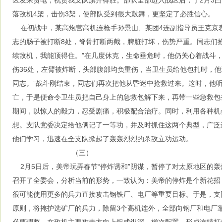
区发来贺电，祝贺我支队旗开得胜。部队全部进入战区后，于2月3曰
落敌机4架，击伤3架，使部队受到很大鼓舞，更坚定了必胜信心。
在初战中，某高炮营高机连枪手孙景山、某团4连副指导员王克京
志的肠子被打断8处，脊骨打断两截，脾脏打坏，伤势严重。同志们
续敌机，我能顶得住。”在几度休克，生命垂危时，他仍关心着战斗
伤36处，左臂被炸断，头部腹部均负重伤，当卫生员给他包扎时，他
同志。”战斗刚结束，同志们再次把他从昏迷中抢救过来。这时，他
亡，于是便命令卫生员把自己身上的急救包解下来，再带一些急救包
期间，以惊人的毅力，忍受剧痛，积极配合治疗。同时，利用各种机
想。支队党委决定给他俩记了一等功，并及时抓住这两个典型，广泛
他们学习，迅速在全支队掀起了轰轰烈烈的杀敌立功运动。
（三）
2月5日后，美帝玩弄春节“停炸诱和”阴谋，暂停了对太原地区的
召开了全委会，分析当前的形势，一致认为：美帝的停炸是个新花招
很可能使用更多的兵力直接攻击钢铁厂、电厂等重要目标。于是，支
原则，将掩护选矿厂的兵力，除留3个高机连外，全部向钢厂和电厂