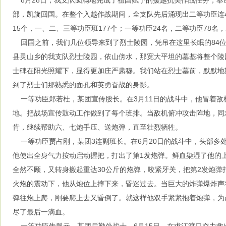
8月28日，我支队圆满地完成了祖国赋予的援越抗美作战任务，奉
部，凯旋回国。在整个入越作战期间，全支队先后涌现出二等功臣连
15个，一、二、三等功臣班177个；一等功臣24名，二等功臣78名，
回国之前，我们几位领导来到了烈士陵园，凭吊在这里长眠的84位
县灵山乡的我支队烈士陵园，依山傍水，那宽大平坦的墓基将整个陵
士碑在阳光照耀下，显得更加庄严肃穆。我们站在烈士墓前，默默地
到了烈士们那熟悉的面孔和英勇奋战的身影。
一等功臣郑若杜，某团宣传股长。在3月11日的战斗中，他冒着敌
地。把战场宣传鼓动工作做到了每个班排。当敌机俯冲攻击阵地，同
肯，继续帮助六、七炮手压、送炮弹，直至壮烈牺牲。
一等功臣贾占刚，某团3连副班长。在6月20日的战斗中，头部多
他使出全身气力按动启动握把，打出了第1发炮弹。鲜血染湿了他的
全然不顾，又转身搬起重达30公斤的炮弹，咬紧牙关，把第2发炮弹
火炮的震动下，他从炮位上摔下来，昏迷过去。当巨大的炸弹爆炸声
弹往炮上爬，刚要爬上去又昏倒了。就这样他双手紧紧抱着炮弹，为
尽了最后一滴血。