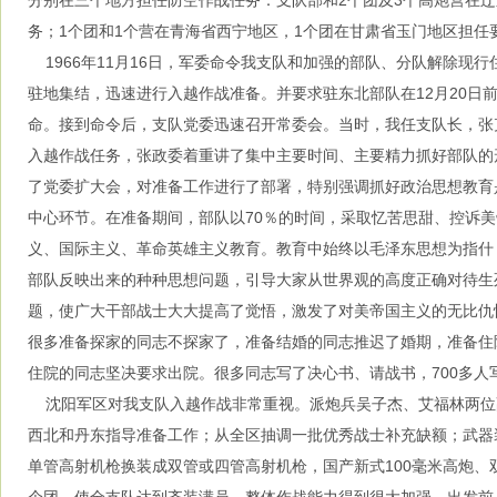
分别在三个地方担任防空作战任务：支队部和2个团及3个高炮营在
务；1个团和1个营在青海省西宁地区，1个团在甘肃省玉门地区担任
1966年11月16日，军委命令我支队和加强的部队、分队解除现
驻地集结，迅速进行入越作战准备。并要求驻东北部队在12月20日
命。接到命令后，支队党委迅速召开常委会。当时，我任支队长，张
入越作战任务，张政委着重讲了集中主要时间、主要精力抓好部队的
了党委扩大会，对准备工作进行了部署，特别强调抓好政治思想教育
中心环节。在准备期间，部队以70％的时间，采取忆苦思甜、控诉
义、国际主义、革命英雄主义教育。教育中始终以毛泽东思想为指什
部队反映出来的种种思想问题，引导大家从世界观的高度正确对待生
题，使广大干部战士大大提高了觉悟，激发了对美帝国主义的无比仇
很多准备探家的同志不探家了，准备结婚的同志推迟了婚期，准备住
住院的同志坚决要求出院。很多同志写了决心书、请战书，700多人
沈阳军区对我支队入越作战非常重视。派炮兵吴子杰、艾福林两位
西北和丹东指导准备工作；从全区抽调一批优秀战士补充缺额；武器
单管高射机枪换装成双管或四管高射机枪，国产新式100毫米高炮、双