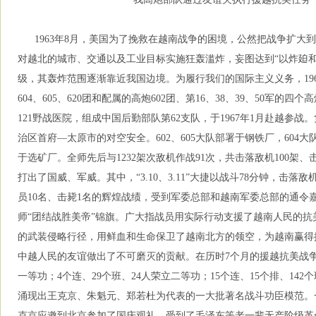
1963年8月，美国为了挽救在越南战争的困境，公然把战争扩大
对越北的城市、交通以及工业目标实施狂轰滥炸，妄图达到“以炸廹和
级，其轰炸范围逐渐靠近我国边境。为履行我们的国际主义义务，1966
604、605、620团和配属的高炮602团、第16、38、39、50军的
121野战医院，组成中国后勤部队第62支队，于1967年1月赴越参战
治区首府—太原市的对空安全。602、605大队部署于钢铁厂，604大
于选矿厂。全师先后与1232架次敌机作战91次，共击落敌机100架、
打出了国威、军威。其中，“3.10、3.11”大捷以战斗78分钟，击落
员10名、击毙1名的辉煌战绩，受到军委总部和越南军委总部的通令
师“团结战胜美帝”锦旗。广大指战员用实际行动支援了越南人民的抗
的武装侵略行径，用鲜血和生命保卫了越南北方的领空，为越南赢得
中越人民的友谊做出了不可磨灭的贡献。在历时7个月的援越抗美战争
一等功；4个连、29个班、24人荣立二等功；15个连、15个排、142
涌现出王克京、朱魁元、郑若杜为代表的一大批著名战斗功臣模范。一
克京应邀到北京参加了国庆观礼，受到了毛泽东等老一辈无产阶级革