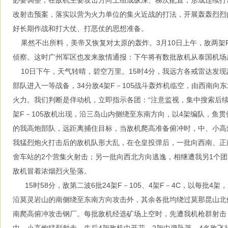
必要调整，在敌机主要攻击方向上组成纵深、梯次配置，形成连续打
改射击预案，落实以营为火力单位的集火近战的打法，开展轰轰烈烈
好长期作战和打大仗、打恶仗的思想准备。
果然不出所料，美帝又恢复对太原的轰炸。3月10日上午，敌两架F
侦察。这时广州军区也发来敌情通报：下午将有数批敌机从泰国机场
10日下午，天气转晴，碧空万里。15时4分，我远方各戒雷达发现敌
部队进入一等战备，34分敌4架F－105战斗轰炸机临空，由西南向
火力。我们判断是佯动机，立即指示各团：“注意监视，集中搜索后续
架F－105敌机出现，沿三岛山内侧绕至东南方向，以4架编队，鱼
的我高炮部队，远距离捕住目标，当敌机爬高准备俯冲时，中、小高
我猛烈炮火打击后的敌机队形大乱，在仓皇投弹后，一批向西南、正
舍车站的2个营集火射击；另一批向西北方向逃逸，相继遭我另1个团
敌机冒着浓烟烈火坠落。
15时58分，敌第二波6批24架F－105、4架F－4C，以每批4
沿莫灵岩山的南侧绕至东南方向攻击外，其余各批均绕过莫那昆山北
南爬高俯冲攻击钢厂。每批敌机经选矿场上空时，先遭我机枪群射击