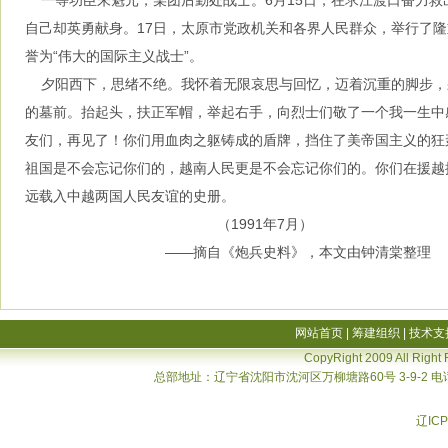
一等功臣朱魁元，某团后勤处战士。6月15日，在求江渡口奋力救
自己却英勇献身。17日，太原市党政机关和各界人民群众，举行了
誉为“伟大的国际主义战士”。
夕阳西下，思绪不绝。我怀着无限哀思与回忆，迈着沉重的脚步，
的墓前。抬起头，扶正军帽，举起右手，向烈士们敬了一个我一生中
友们，再见了！你们用血肉之躯铸成的盾牌，挡住了美帝国主义的狂
祖国是不会忘记你们的，越南人民更是不会忘记你们的。你们在援越
远载入中越两国人民友谊的史册。
（1991年7月）
——摘自《炮兵史料》，本文由钟清棠整理
网站首页
|
筹建组织
|
技术支
CopyRight 2009 All Right
总部地址：辽宁省沈阳市沈河区万柳塘路60号 3-9-2 电话：02
辽ICP