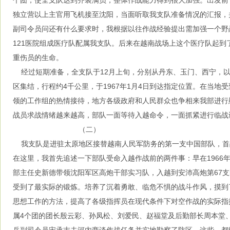
个团，使全支队达到齐装满员，整体作战能力得到很大加强。出发前
独立营以上主官用飞机接至沈阳，当面听取我支队准备情况的汇报，
副司令员问还有什么要求时，我根据以往作战经验提出需加强一个野
121医院组成医疗队配属我支队。后来在越南战场上这个医疗队起到
重伤员的生命。
经过短期准备，全支队于12月上旬，分别从丹东、玉门、西宁，以
区集结，行程约4千公里，于1967年1月4日到达指定位置。在当地
领的工作组的热情接待，地方各级政府和人民群众也争相来我部进行
战员求战情绪越来越高，部队一面等待入越命令，一面抓紧进行临战
（二）
我支队是进驻太原地区接替越南人民军防务的第一支中国部队，首
在这里，我首先追述一下部队受命入越作战前的两件事：早在1966年
部主任史新德带领沈阳军区高炮干部实习队，入越到安沛高炮第67
受到了最实际的锻炼。培养了沉着勇敢、临危不惧的战斗作风，摸到
思想工作的方法，提高了各级指挥员在现代条件下对空作战的实际指
属4个团的团长殷云彩、孙凤松、刘爱民、赵福堂及后勤部长周本堂