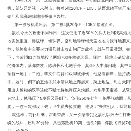
15时52分，第一这敌机临空。首批4架F-4C由西北向南，沿我
机，部队只监视，未射击。接着5批20架F－105，从西北绕至钢厂
钢厂和我高炮阵地轮番俯冲轰炸。
第一波敌机退出后，第二被4批20架F－105又接踵而至。
敌机今天的攻击不同昨日，这次使用了近50％的兵力压制我高炮火
地实施报复。爆破弹、钢珠弹、空对地导弹铺天盖地地向我阵地袭来
危，始终集中主要火力猛烈射击攻击钢厂之敌机，战斗异常激烈。突
下，向6连和1连阵地投了两箱700多枚钢珠弹。顿时，阵地上硝烟滚
的掩体内，落弹数枚；除班长和七炮手外，其余8人中弹倒地，其中
顶替一炮手；二炮手李文仲右臂和双脚被炸伤，他忍着剧痛，坚持战
手。这时，倒下的五炮手武水清从地上爬起来，跨上炮位，对古天阳说
用血肉模糊的双手连续不断地将炮弹压入炮膛。六炮手田宝英，从昏
在地上，勉强压了5发弹又昏倒了。负伤260多处的一炮手张德顺，
爬，一连三次都没上去，卫生员去抢救他，他说：“去救别人，我能顶
就这样，前仆后继，浴血奋战，又一次给来犯之敌机以歼灭性打击
魄的战斗，历时30分钟，共击落敌机10架，击伤2架，俘敌飞行员7