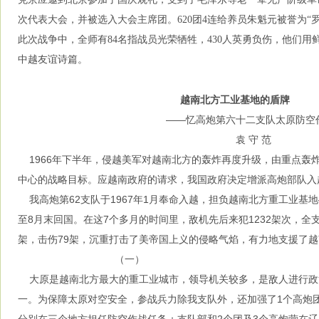
次代表大会，并被选入大会主席团。620团4连给养员朱魁元被誉为“
此次战争中，全师有84名指战员光荣牺牲，430人英勇负伤，他们
中越友谊诗篇。
越南北方工业基地的盾牌
——忆高炮第六十二支队太原防空
袁 守 范
1966年下半年，侵越美军对越南北方的轰炸再度升级，由重点轰
中心的战略目标。应越南政府的请求，我国政府决定增派高炮部队入
我高炮第62支队于1967年1月奉命入越，担负越南北方重工业基
至8月末回国。在这7个多月的时间里，敌机先后来犯1232架次，全支
架，击伤79架，沉重打击了美帝国上义的侵略气焰，有力地支援了
（一）
大原是越南北方最大的重工业城市，领导机关较多，是敌人进行政
一。为保障太原对空安全，参战兵力除我支队外，还加强了1个高炮