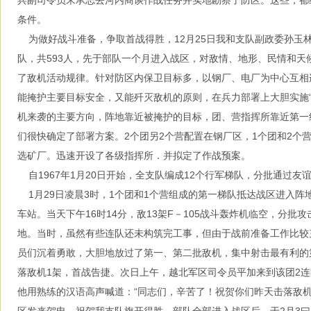
兵副司令员宋承志去河内商谈作战任务并实地勘察了防区。这些，都
条件。
为做好战斗准备，争取首战得胜，12月25日我和支队副政委孙玉
队，共593人，先于部队一个月进入战区，对敌情、地形、民情和天
了敌机活动规律。针对防区内保卫目标多，以钢厂、电厂为中心互相
能掩护主要目标安全，又能歼灭敌机的原则，在兵力部署上大胆实施“
机来袭的主要方向，阵地靠近被掩护的目标，团、营指挥所靠近第一
们很快确定了部署方案。2个团另2个营配置在钢厂区，1个团和2个
选矿厂。迅速开设了各级指挥所．并拟定了作战预案。
自1967年1月20日开始，全支队编成12个行军梯队，分批通过友
1月29日凌晨3时，1个团和1个营组成的第一梯队抵达战区进入阵
车站。当天下午16时14分，敌13架F－105战斗轰炸机临空，分批
地。当时，虽然有些连队还未构筑完工事，但由于战前准备工作比较
员们沉着勇敢，大胆地放过了第一、第二批敌机，集中射击最有利的
落敌机1架，首战告捷。次日上午，越北军区司令员平加来到该团2
他用熟练的汉语高声喊道：“同志们，辛苦了！祝贺你们昨天击落敌机