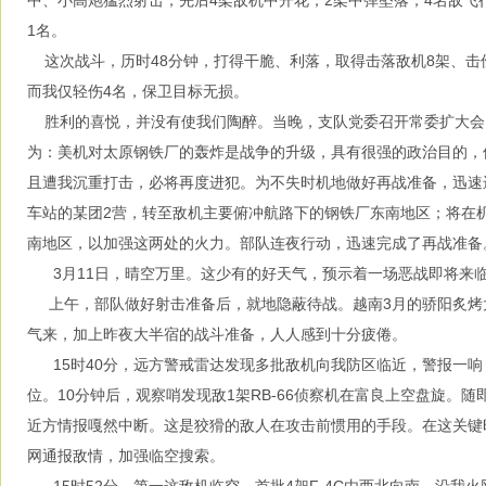
中、小高炮猛烈射击，先后4架敌机中开花，2架中弹坠落，4名敌飞
1名。
这次战斗，历时48分钟，打得干脆、利落，取得击落敌机8架、击
而我仅轻伤4名，保卫目标无损。
胜利的喜悦，并没有使我们陶醉。当晚，支队党委召开常委扩大会
为：美机对太原钢铁厂的轰炸是战争的升级，具有很强的政治目的，
且遭我沉重打击，必将再度进犯。为不失时机地做好再战准备，迅速
车站的某团2营，转至敌机主要俯冲航路下的钢铁厂东南地区；将在
南地区，以加强这两处的火力。部队连夜行动，迅速完成了再战准备
3月11日，晴空万里。这少有的好天气，预示着一场恶战即将来
上午，部队做好射击准备后，就地隐蔽待战。越南3月的骄阳炙烤
气来，加上昨夜大半宿的战斗准备，人人感到十分疲倦。
15时40分，远方警戒雷达发现多批敌机向我防区临近，警报一响
位。10分钟后，观察哨发现敌1架RB-66侦察机在富良上空盘旋。
近方情报嘎然中断。这是狡猾的敌人在攻击前惯用的手段。在这关键
网通报敌情，加强临空搜索。