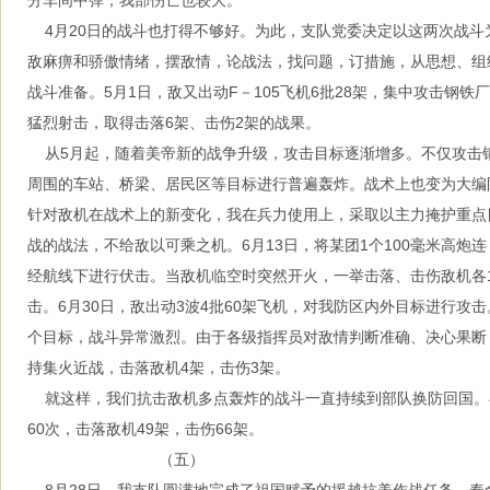
分车间中弹，我部伤亡也较大。
4月20日的战斗也打得不够好。为此，支队党委决定以这两次战斗
敌麻痹和骄傲情绪，摆敌情，论战法，找问题，订措施，从思想、组
战斗准备。5月1日，敌又出动F－105飞机6批28架，集中攻击钢
猛烈射击，取得击落6架、击伤2架的战果。
从5月起，随着美帝新的战争升级，攻击目标逐渐增多。不仅攻击
周围的车站、桥梁、居民区等目标进行普遍轰炸。战术上也变为大编
针对敌机在战术上的新变化，我在兵力使用上，采取以主力掩护重点
战的战法，不给敌以可乘之机。6月13日，将某团1个100毫米高炮
经航线下进行伏击。当敌机临空时突然开火，一举击落、击伤敌机各
击。6月30日，敌出动3波4批60架飞机，对我防区内外目标进行攻击
个目标，战斗异常激烈。由于各级指挥员对敌情判断准确、决心果断
持集火近战，击落敌机4架，击伤3架。
就这样，我们抗击敌机多点轰炸的战斗一直持续到部队换防回国。
60次，击落敌机49架，击伤66架。
（五）