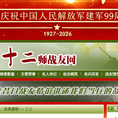
续谱新篇
主要荣誉
名人传记
创业精英
老兵回首
战友情
热
 - 抗美援朝
>> 正文