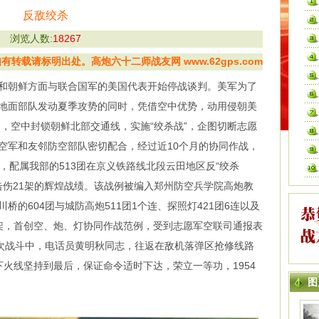
反敌绞杀
浏览人数:
18267
转载请标明出处。高炮六十二师战友网 www.62gps.com
国和朝鲜方面与联合国军的美国代表开始停战谈判。美军为了
地面部队发动夏季攻势的同时，凭借空中优势，动用侵朝美
0架，空中封锁朝鲜北部交通线，实施“绞杀战”，企图切断志愿
空军和友邻防空部队密切配合，经过近10个月的协同作战，
3日，配属我部的513团在京义铁路线北段云田地区反“绞杀
击伤21架的辉煌战绩。该战例被编入郑州防空兵学院高炮教
川桥的604团与城防高炮511团1个连、探照灯421团6连以及
架，首创空、炮、灯协同作战范例，受到志愿军空联司通报表
此次战斗中，电话员黄明秋同志，往返在敌机落弹区抢修线路
火线坚持到最后，保证命令适时下达，荣立一等功，1954
图