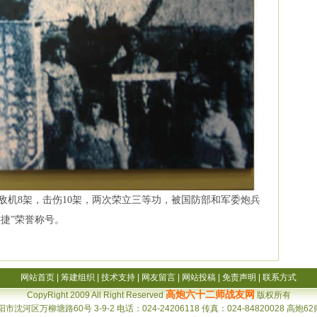
敌机8架，击伤10架，两次荣立三等功，被国防部和军委炮兵
连捷”荣誉称号。
网站首页
|
筹建组织
|
技术支持
|
网友留言
|
网站投稿
|
免责声明
|
联系方式
高炮六十二师战友网
CopyRight 2009 All Right Reserved
版权所有
河区万柳塘路60号 3-9-2 电话：024-24206118 传真：024-84820028 高炮6