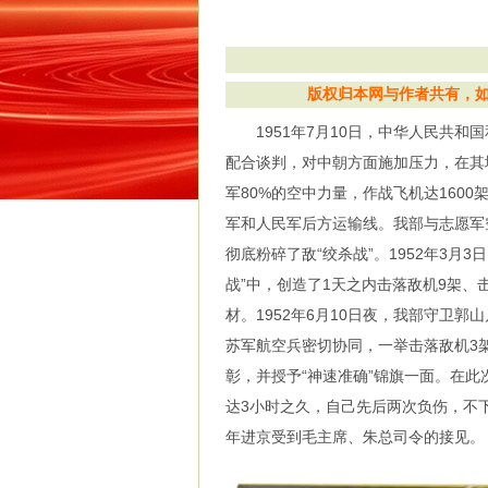
版权归本网与作者共有，如有
1951年7月10日，中华人民共和
配合谈判，对中朝方面施加压力，在其
军80%的空中力量，作战飞机达160
军和人民军后方运输线。我部与志愿军
彻底粉碎了敌“绞杀战”。1952年3月
战”中，创造了1天之内击落敌机9架、
材。1952年6月10日夜，我部守卫郭山
苏军航空兵密切协同，一举击落敌机3
彰，并授予“神速准确”锦旗一面。在
达3小时之久，自己先后两次负伤，不下
年进京受到毛主席、朱总司令的接见。