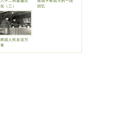
炮六十二师援越抗
陈国平桥战斗的一段
纪实（三）
回忆
越两国人民友谊万
长青