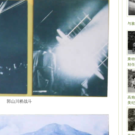
与
乘
别
高
郭山川桥战斗
美