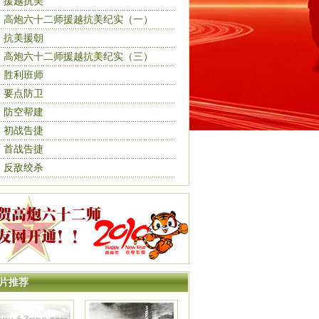
援越抗美
高炮六十二师援越抗美纪实（一）
抗美援朝
高炮六十二师援越抗美纪实（三）
胜利班师
要点防卫
防空帮建
初战告捷
首战告捷
反敌绞杀
片推荐