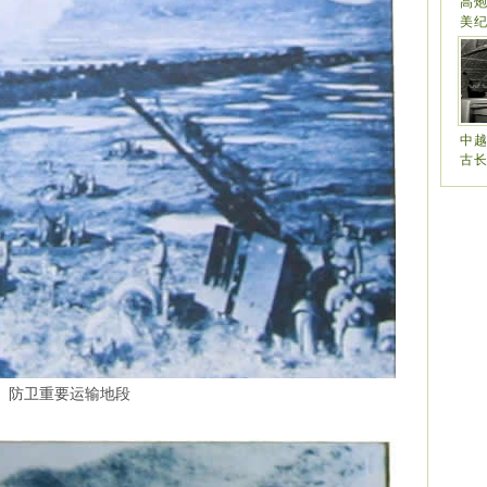
高
美
中
古
防卫重要运输地段