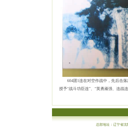
604团1连在对空作战中，先后击落
授予“战斗功臣连”、“英勇顽强、连战
总部地址：辽宁省沈阳市沈