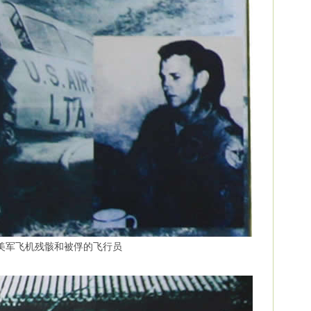
美军飞机残骸和被俘的飞行员