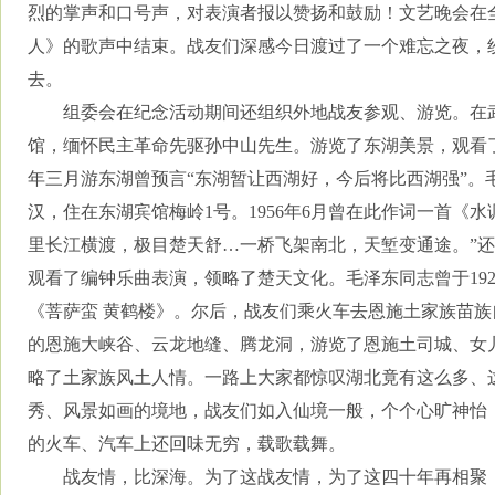
烈的掌声和口号声，对表演者报以赞扬和鼓励！文艺晚会在
人》的歌声中结束。战友们深感今日渡过了一个难忘之夜，
去。
组委会在纪念活动期间还组织外地战友参观、游览。在
馆，缅怀民主革命先驱孙中山先生。游览了东湖美景，观看
年三月游东湖曾预言“东湖暂让西湖好，今后将比西湖强”。
汉，住在东湖宾馆梅岭
1
号。
1956
年
6
月曾在此作词一首《水调
里长江横渡，极目楚天舒
…
一桥飞架南北，天堑变通途。”
观看了编钟乐曲表演，领略了楚天文化。毛泽东同志曾于
19
《菩萨蛮 黄鹤楼》。尔后，战友们乘火车去恩施土家族苗
的恩施大峡谷、云龙地缝、腾龙洞，游览了恩施土司城、女
略了土家族风土人情。一路上大家都惊叹湖北竟有这么多、
秀、风景如画的境地，战友们如入仙境一般，个个心旷神怡
的火车、汽车上还回味无穷，载歌载舞。
战友情，比深海。为了这战友情，为了这四十年再相聚