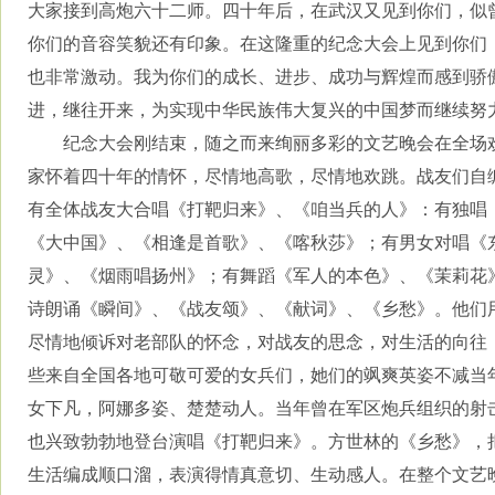
大家接到高炮六十二师。四十年后，在武汉又见到你们，似
你们的音容笑貌还有印象。在这隆重的纪念大会上见到你们
也非常激动。我为你们的成长、进步、成功与辉煌而感到骄
进，继往开来，为实现中华民族伟大复兴的中国梦而继续努
纪念大会刚结束，随之而来绚丽多彩的文艺晚会在全场
家怀着四十年的情怀，尽情地高歌，尽情地欢跳。战友们自
有全体战友大合唱《打靶归来》、《咱当兵的人》：有独唱
《大中国》、《相逢是首歌》、《喀秋莎》；有男女对唱《
灵》、《烟雨唱扬州》；有舞蹈《军人的本色》、《茉莉花
诗朗诵《瞬间》、《战友颂》、《献词》、《乡愁》。他们
尽情地倾诉对老部队的怀念，对战友的思念，对生活的向往
些来自全国各地可敬可爱的女兵们，她们的飒爽英姿不减当
女下凡，阿娜多姿、楚楚动人。当年曾在军区炮兵组织的射
也兴致勃勃地登台演唱《打靶归来》。方世林的《乡愁》，
生活编成顺口溜，表演得情真意切、生动感人。在整个文艺