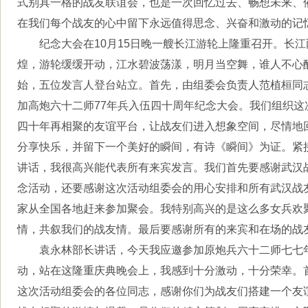
式别具一格的战友联谊会，也是一次回忆过去、畅想未来、
在我们每个战友的心中留下永远值得思念、兴奋和激动的记
纪念大会在
10
月
15
日晚一艘长江游轮上隆重召开。长江
煌，游轮缓缓开动，江水碧波荡漾，明月当空舞，谁人不心
始，五位发言人登台站立。首先，由组委会负责人范植桓同
加高炮六十二师
77
年兵入伍四十周年纪念大会。我们组织这
四十年再相聚的友谊平台，让战友们进入想象空间，尽情地
分享快乐，并留下一个美好的瞬间，有诗《瞬间》为证。紧
讲话，我很高兴能代表所有来宾发言。我们首先要感谢武汉
念活动，还要感谢这次活动组委会的用心安排和所有武汉战
家从全国各地赶来参加聚会。我特别高兴的是这么多女兵欢
情，共叙我们的战友情。最后要感谢所有的来宾和在场的战
袁永林部长讲话，今天我应邀参加原炮兵六十二师七七
动，站在这隆重庆典晚会上，我感到十分激动，十分荣幸。
这次活动组委会的各位同志，感谢你们为战友们搭建一个友