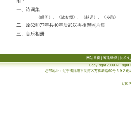
附：
一、诗词集
《瞬间》
、
《战友颂》
、
《献词》
、
《乡愁》
二、
原62师77年兵40年后武汉再相聚照片集
三、
音乐相册
网站首页
|
筹建组织
|
技术支
CopyRight 2009 All Right
总部地址：辽宁省沈阳市沈河区万柳塘路60号 3-9-2 电话：02
辽ICP