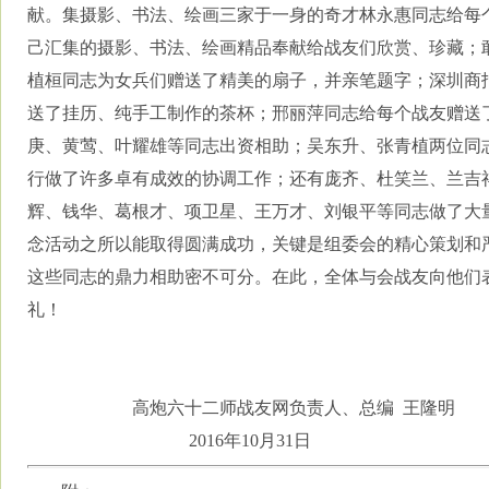
献。集摄影、书法、绘画三家于一身的奇才林永惠同志给每
己汇集的摄影、书法、绘画精品奉献给战友们欣赏、珍藏；
植桓同志为女兵们赠送了精美的扇子，并亲笔题字；深圳商
送了挂历、纯手工制作的茶杯；邢丽萍同志给每个战友赠送
庚、黄莺、叶耀雄等同志出资相助；吴东升、张青植两位同
行做了许多卓有成效的协调工作；还有庞齐、杜笑兰、兰吉
辉、钱华、葛根才、项卫星、王万才、刘银平等同志做了大
念活动之所以能取得圆满成功，关键是组委会的精心策划和
这些同志的鼎力相助密不可分。在此，全体与会战友向他们
礼！
高炮六十二师战友网负责人、总编
王隆明
2016
年10月31日