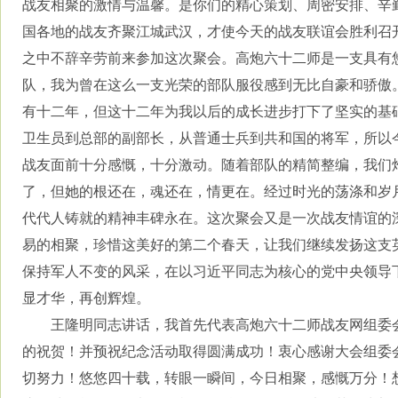
战友相聚的激情与温馨。是你们的精心策划、周密安排、辛
国各地的战友齐聚江城武汉，才使今天的战友联谊会胜利召
之中不辞辛劳前来参加这次聚会。高炮六十二师是一支具有
队，我为曾在这么一支光荣的部队服役感到无比自豪和骄傲
有十二年，但这十二年为我以后的成长进步打下了坚实的基
卫生员到总部的副部长，从普通士兵到共和国的将军，所以
战友面前十分感慨，十分激动。随着部队的精简整编，我们
了，但她的根还在，魂还在，情更在。经过时光的荡涤和岁
代代人铸就的精神丰碑永在。这次聚会又是一次战友情谊的
易的相聚，珍惜这美好的第二个春天，让我们继续发扬这支
保持军人不变的风采，在以习近平同志为核心的党中央领导
显才华，再创辉煌。
王隆明同志讲话，我首先代表高炮六十二师战友网组委
的祝贺！并预祝纪念活动取得圆满成功！衷心感谢大会组委
切努力！悠悠四十载，转眼一瞬间，今日相聚，感慨万分！