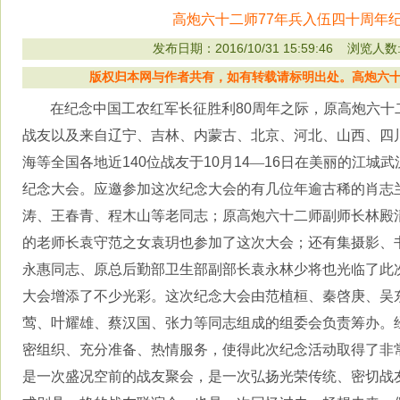
高炮六十二师77年兵入伍四十周年
发布日期：2016/10/31 15:59:46 浏览人数
版权归本网与作者共有，如有转载请标明出处。高炮六十二师战
在纪念中国工农红军长征胜利
80
周年之际，原高炮六十
战友以及来自辽宁、吉林、内蒙古、北京、河北、山西、四
海等全国各地近
140
位战友于
10
月
14
—
16
日在美丽的江城武
纪念大会。应邀参加这次纪念大会的有几位年逾古稀的肖志
涛、王春青、程木山等老同志；原高炮六十二师副师长林殿
的老师长袁守范之女袁玥也参加了这次大会；还有集摄影、
永惠同志、原总后勤部卫生部副部长袁永林少将也光临了此
大会增添了不少光彩。这次纪念大会由范植桓、秦啓庚、吴
莺、叶耀雄、蔡汉国、张力等同志组成的组委会负责筹办。
密组织、充分准备、热情服务，使得此次纪念活动取得了非
是一次盛况空前的战友聚会，是一次弘扬光荣传统、密切战