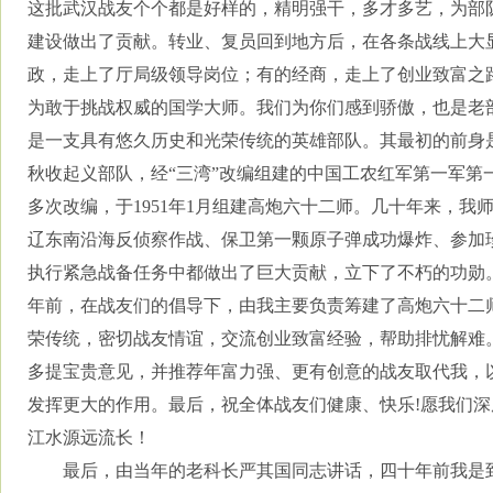
这批武汉战友个个都是好样的，精明强干，多才多艺，为部
建设做出了贡献。转业、复员回到地方后，在各条战线上大
政，走上了厅局级领导岗位；有的经商，走上了创业致富之
为敢于挑战权威的国学大师。我们为你们感到骄傲，也是老
是一支具有悠久历史和光荣传统的英雄部队。其最初的前身
秋收起义部队，经“三湾”改编组建的中国工农红军第一军第
多次改编，于
1951
年
1
月组建高炮六十二师。几十年来，我
辽东南沿海反侦察作战、保卫第一颗原子弹成功爆炸、参加
执行紧急战备任务中都做出了巨大贡献，立下了不朽的功勋
年前，在战友们的倡导下，由我主要负责筹建了高炮六十二
荣传统，密切战友情谊，交流创业致富经验，帮助排忧解难
多提宝贵意见，并推荐年富力强、更有创意的战友取代我，
发挥更大的作用。最后，祝全体战友们健康、快乐
!
愿我们深
江水源远流长！
最后，由当年的老科长严其国同志讲话，四十年前我是