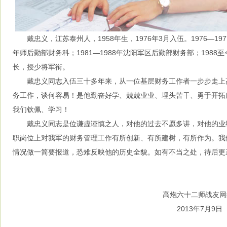
戴忠义，江苏泰州人，1958年生，1976年3月入伍。1976—1977
年师后勤部财务科；1981—1988年沈阳军区后勤部财务部；198
长，授少将军衔。
戴忠义同志入伍三十多年来，从一位基层财务工作者一步步走上
务工作，谈何容易！是他勤奋好学、兢兢业业、埋头苦干、勇于开拓
我们钦佩、学习！
戴忠义同志是位谦虚谨慎之人，对他的过去不愿多讲，对他的业
职岗位上对我军的财务管理工作有所创新、有所建树，有所作为。我
情况做一简要报道，恐难反映他的历史全貌。如有不当之处，待后更
高炮六十二师战友网编辑
2013年7月9日